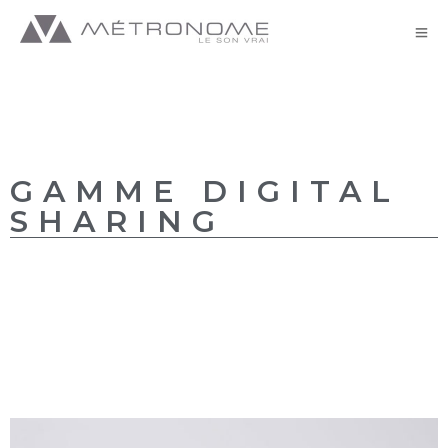
Digital sharing // DST
GAMME DIGITAL
SHARING